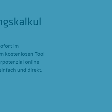
ngskalkul
sofort im
em kostenlosen Tool
rpotenzial online
einfach und direkt.