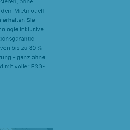
sieren, ohne
g
t dem Mietmodell
a
 erhalten Sie
t
ologie inklusive
i
tionsgarantie.
o
 von bis zu 80 %
n
rung – ganz ohne
a
d mit voller ESG-
n
z
e
i
g
e
n