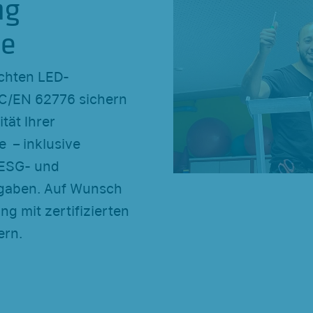
ng
ge
chten LED-
C/EN 62776 sichern
tät Ihrer
 – inklusive
 ESG- und
rgaben. Auf Wunsch
ng mit zertifizierten
rn.