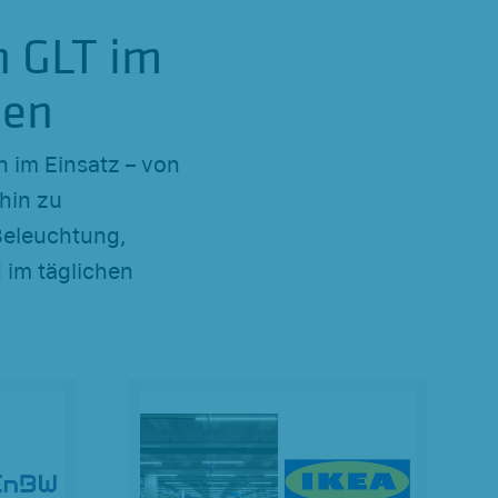
n GLT im
men
 im Einsatz – von
hin zu
Beleuchtung,
 im täglichen