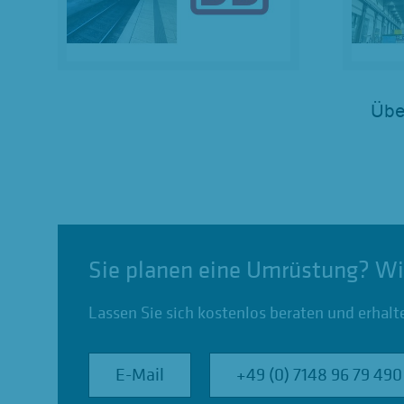
Übe
Sie planen eine Umrüstung? Wi
Lassen Sie sich kostenlos beraten und erhalt
E-Mail
E-Mail
+49 (0) 7148 96 79 490
+49 (0) 7148 96 79 490