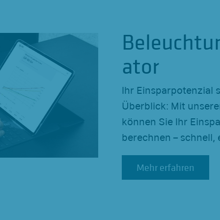
Beleuchtu
ator
Ihr Einsparpotenzial 
Überblick: Mit unser
können Sie Ihr Einspa
berechnen – schnell, 
Mehr erfahren
Mehr erfahren