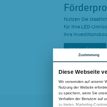
Förderpr
Nutzen Sie staatli
für Ihre LED-Umrüs
Ihre Investitionskos
Mehr erfahren
Mehr erfahren
Zustimmung
Diese Webseite v
Wir verwenden auf unserer We
Nutzung der Website erforder
zu speichern, wenn Sie unser
Verhalten der Benutzer auf u
zu bieten. Marketing-Cookies