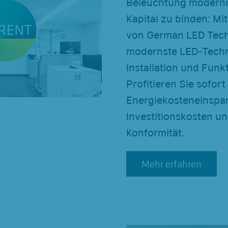
Beleuchtung moderni
Kapital zu binden: Mi
von German LED Tech
modernste LED-Techn
Installation und Funk
Profitieren Sie sofort
Energiekosteneinspa
Investitionskosten un
Konformität.
Mehr erfahren
Mehr erfahren