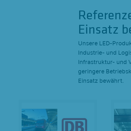
a
Referenz
h
l
Einsatz 
Unsere LED-Produkt
Industrie- und Logi
Infrastruktur- und 
geringere Betriebsk
Einsatz bewährt.