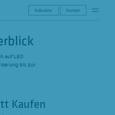
K
Kalkulator
Kalkulator
Kontakt
Kontakt
a
t
e
rblick
g
o
ch auf LED
r
rderung bis zur
i
e
-
N
a
tt Kaufen
v
i