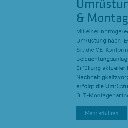
Umrüstu
& Monta
Mit einer normgere
Umrüstung nach IE
Sie die CE-Konformi
Beleuchtungsanlage
Erfüllung aktueller
Nachhaltigkeitsvo
erfolgt die Umrüstu
GLT-Montagepartne
Mehr erfahren
Mehr erfahren