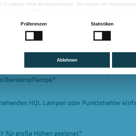
 der Grundlage Ihres Browserverlaufs. Sie können der Verwendun
 auf die Schaltfläche " Alle zulassen" klicken, oder sich entsc
Sie auf " Ablehnen" klicken.
Präferenzen
Statistiken
ragen zur GLT LED HIGH
eistungsstrahler
Ablehnen
 GLT HIGH BAY: Welche GLT HIGH BAY passt als E
ksilberdampflampe?
tehenden HQL Lampen oder Punktstrahler einfa
AY für große Höhen geeignet?