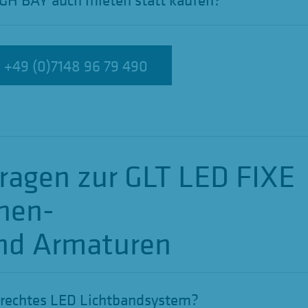
+49 (0)7148 96 79 490
+49 (0)7148 96 79 490
ragen zur GLT LED FIXE
nen-
nd Armaturen
erechtes LED Lichtbandsystem?