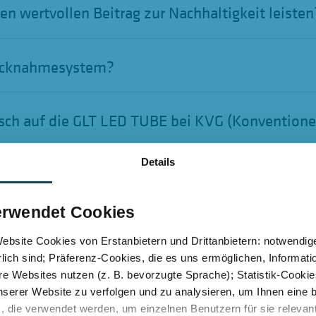
n wertvollen Beitrag zur Nachhaltigkeit leisten
Rücknahmesystem?
usch auf die GLT LED TUBE bei KVG (Konventione
Details
usch auf die GLT LED TUBE bei EVG (Elektronisch
erwendet Cookies
bsite Cookies von Erstanbietern und Drittanbietern: notwendige
lich sind; Präferenz-Cookies, die es uns ermöglichen, Informati
+49 (0)7148 96 79 492
+49 (0)7148 96 79 492
e Websites nutzen (z. B. bevorzugte Sprache); Statistik-Cooki
nserer Website zu verfolgen und zu analysieren, um Ihnen eine
, die verwendet werden, um einzelnen Benutzern für sie releva