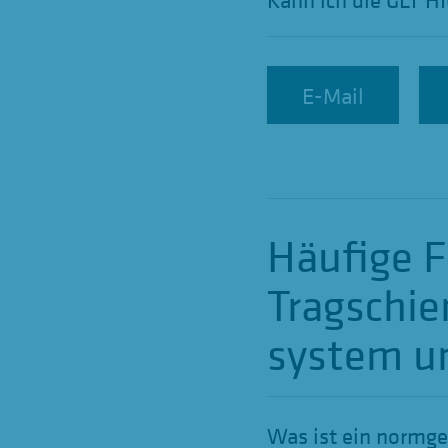
E-Mail
E-Mail
Häufige F
Tragschie
system u
Was ist ein normg