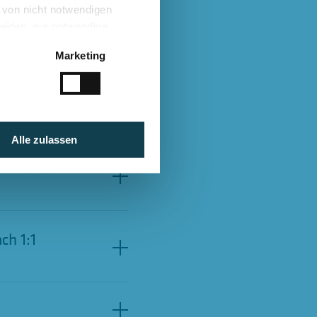
g von nicht notwendigen
heiden, nur notwendige
Marketing
Alle zulassen
rsatz zu
ch 1:1