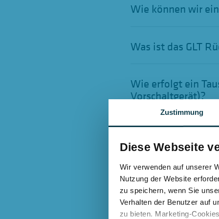
Wie können wir eine
Was ist das GLT 
Wie erfolgt ein Ta
Vorschaltgerät)?
Zustimmung
Wie erfolgt ein Ta
Vorschaltgerät)
Diese Webseite v
Wir verwenden auf unserer We
Nutzung der Website erforder
E-Mail
E-Mail
zu speichern, wenn Sie unser
Verhalten der Benutzer auf u
zu bieten. Marketing-Cookies