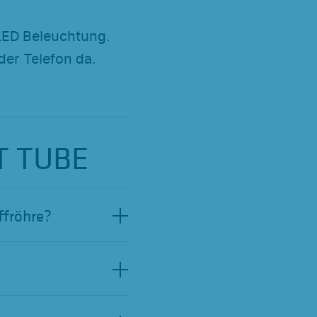
 LED Beleuchtung.
oder Telefon da.
LT TUBE
ffröhre?