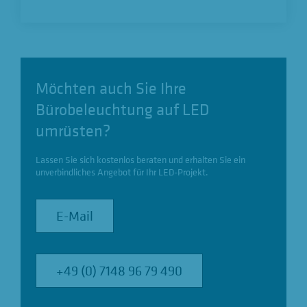
Möchten auch Sie Ihre
Bürobeleuchtung auf LED
umrüsten?
Lassen Sie sich kostenlos beraten und erhalten Sie ein
unverbindliches Angebot für Ihr LED-Projekt.
E-Mail
E-Mail
+49 (0) 7148 96 79 490
+49 (0) 7148 96 79 490