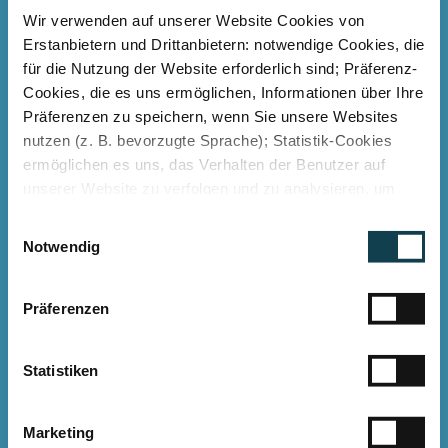
Energie und
Wir verwenden auf unserer Website Cookies von
Wartung sparen
Erstanbietern und Drittanbietern: notwendige Cookies, die
für die Nutzung der Website erforderlich sind; Präferenz-
Cookies, die es uns ermöglichen, Informationen über Ihre
Präferenzen zu speichern, wenn Sie unsere Websites
nutzen (z. B. bevorzugte Sprache); Statistik-Cookies
ermöglichen es uns, das Verhalten der Benutzer auf
unserer Website zu verfolgen und zu analysieren, um
Ihnen eine bessere Benutzererfahrung zu bieten.
E
Wissenschaftlich
Marketing-Cookies, die verwendet werden, um einzelnen
Notwendig
i
Benutzern für sie relevante Werbung zu zeigen,
EPD verifiziert
n
einschließlich Profiling auf der Grundlage Ihres
und ESG konform
w
Browserverlaufs. Sie können der Verwendung von nicht
Präferenzen
i
notwendigen Cookies zustimmen, indem Sie auf die
l
Schaltfläche " Alle zulassen" klicken, oder sich
l
Statistiken
entscheiden, nur notwendige Cookies zu verwenden,
i
indem Sie auf " Ablehnen" klicken.
Fazit
g
Marketing
Impressum
u