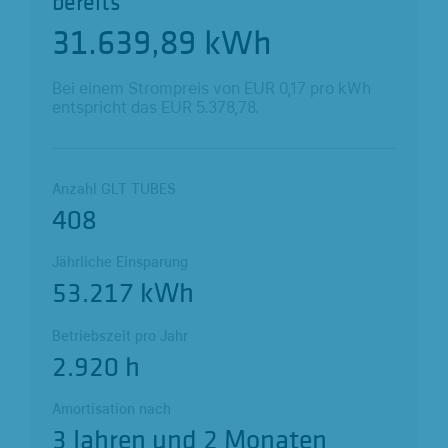
bereits
31.639,90
kWh
Bei einem Strompreis von EUR
0,17
pro kWh
entspricht das EUR
5.378,78
.
Anzahl GLT TUBES
408
Jährliche Einsparung
53.217 kWh
Betriebszeit pro Jahr
2.920 h
Amortisation nach
3 Jahren und 2 Monaten