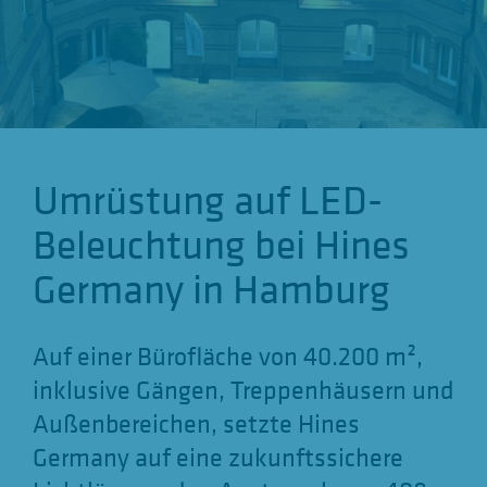
g
a
t
i
o
Umrüstung auf LED-
n
a
Beleuchtung bei Hines
n
Germany in Hamburg
z
e
Auf einer Bürofläche von 40.200 m²,
i
inklusive Gängen, Treppenhäusern und
g
Außenbereichen, setzte Hines
e
Germany auf eine zukunftssichere
n