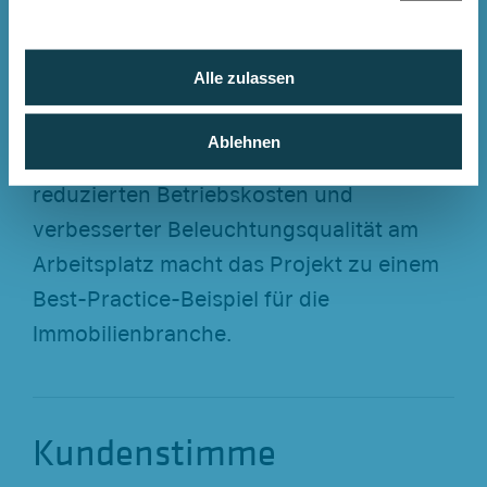
Mit der Umrüstung auf
LED-Beleuchtung
n
g
bei Hines Germany in Hamburg setzte
s
Alle zulassen
das Unternehmen ein klares Zeichen für
a
Nachhaltigkeit und Effizienz. Die
u
Ablehnen
s
Kombination aus Energieeinsparung,
w
reduzierten Betriebskosten und
a
verbesserter Beleuchtungsqualität am
h
l
Arbeitsplatz macht das Projekt zu einem
Best-Practice-Beispiel für die
Immobilienbranche.
Kundenstimme