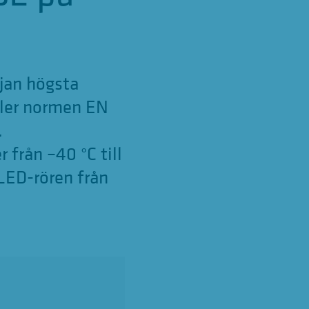
jan högsta
ller normen EN
.
 från –40 °C till
LED-rören från