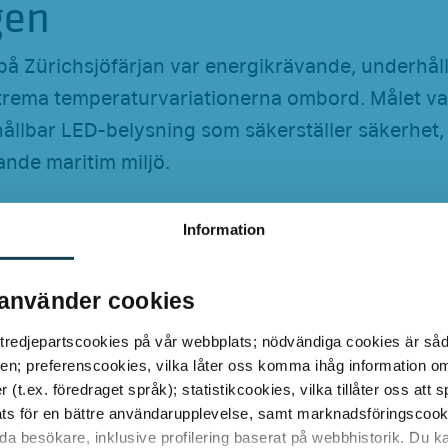
gen
på Zürichsjöfärjan var energikrävande, underhål
trema temperaturvariationerna ombord. Målet va
lbar LED-belysning som säkerställer säkerhet, e
vande maritim miljö.
 - LED-Retrofit med GL
Information
använder cookies
Horgen–Meilen byttes den tidigare belysningen hel
 tredjepartscookies på vår webbplats; nödvändiga cookies är så
en; preferenscookies, vilka låter oss komma ihåg information o
many”. Genomförandet skedde som ett 1:1-retro
(t.ex. föredraget språk); statistikcookies, vilka tillåter oss att
n – snabbt, säkert och utan byggnadsanpassning
ts för en bättre användarupplevelse, samt marknadsföringscooki
lda besökare, inklusive profilering baserat på webbhistorik. Du
de LED-rören uppfyller standarden EN 60092-30