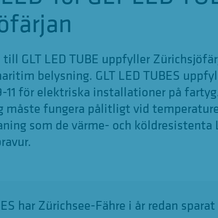
öfärjan
till GLT LED TUBE uppfyller Zürichsjöfär
maritim belysning. GLT LED TUBES uppfy
1 för elektriska installationer på fartyg
 måste fungera pålitligt vid temperaturer
aning som de värme- och köldresistenta 
ravur.
S har Zürichsee-Fähre i år redan sparat