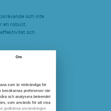
lskrävande och inte
r en robust,
ffektivitet och
T LED
Om
t ut till GLT LED
dana som är nödvändiga för
m besökarnas preferenser när
fitbyte av de gamla
 spåra och analysera beteendet
ar.
es, som används för att visa
 kan godkänna användningen
6:2009-11 och är