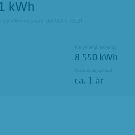
1
kWh
0
per kWh motsvarar det SEK
5 082,91
.
Årlig energibesparing
8 550 kWh
Avskrivningsperiod
ca. 1 år