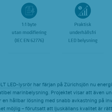
1:1 byte
Praktisk
utan modifiering
underhållsfri
(IEC EN 62776)
LED belysning
LT LED-lysrör
har färjan på Zürichsjön nu energi
ibel marinbelysning. Projektet visar att även u
r en hållbar lösning med snabb avkastning på in
t möjlig – förutsatt att ljuskällans kvalitet är rät