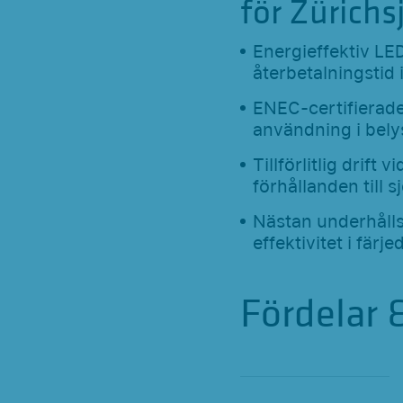
för Zürichs
Energieffektiv LE
återbetalningstid 
ENEC-certifierade
användning i bely
Tillförlitlig drift
förhållanden till s
Nästan underhålls
effektivitet i färje
Fördelar 