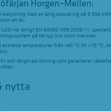
jöfärjan Horgen–Meilen:
D-belysning med en årlig besparing på 8 550 kWh
inom ett år.
 LED-rör enligt EN 60092-306:2009-11, speciellt
sningssystem på fartyg och inom marinen.
 vid extrema temperaturer från –40 °C till +70 °C, i
jöss.
fri och långlivad lösning som garanterar säkerhe
driften.
& nytta