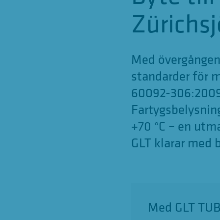
Zürichsj
Med övergången 
standarder för 
60092-306:2009-1
Fartygsbelysning
+70 °C – en utm
GLT klarar med b
Med GLT TUBE