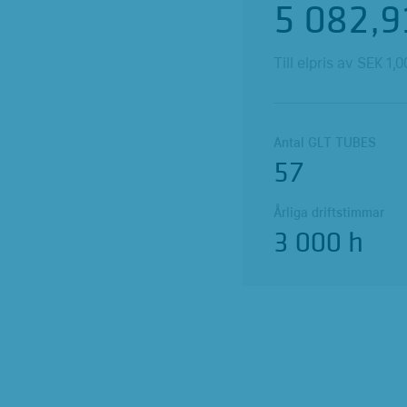
5 082,9
Till elpris av SEK
1,0
Antal GLT TUBES
57
Årliga driftstimmar
3 000 h