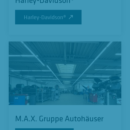
Harley-Davidson®
Harley-Davidson®
M.A.X. Gruppe Autohäuser