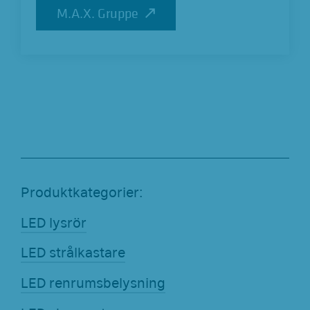
M.A.X. Gruppe
M.A.X. Gruppe
Produktkategorier:
LED lysrör
LED strålkastare
LED renrumsbelysning