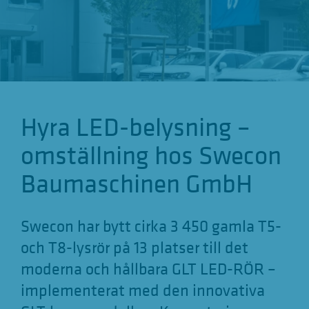
g
a
t
i
o
Hyra LED-belysning –
n
a
omställning hos Swecon
n
Baumaschinen GmbH
z
e
Swecon har bytt cirka 3 450 gamla T5-
i
och T8-lysrör på 13 platser till det
g
moderna och hållbara GLT LED-RÖR –
e
implementerat med den innovativa
n