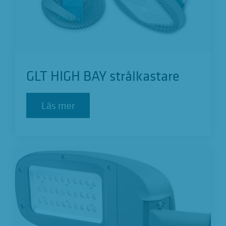
GLT HIGH BAY strålkastare
Läs mer
Läs mer