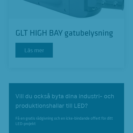
GLT HIGH BAY gatubelysning
Läs mer
Läs mer
Vill du också byta dina industri- och
produktionshallar till LED?
Få en gratis rådgivning och en icke-bindande offert för ditt
LED-projekt