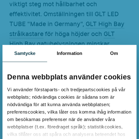
viktigt steg mot hållbarhet och
effektivitet. Omställningen till GLT LED
TUBE "Made in Germany",
GLT High Bay
strålkastare
för höga höjder och
GLT
High Bay gatubelysningen
minskar
energikostnaderna, sänker
Samtycke
Information
Om
underhållsbehovet och säkerställer
framtidssäker LED-belysning – helt utan
Denna webbplats använder cookies
investeringar.
Vi använder förstaparts- och tredjepartscookies på vår
webbplats; nödvändiga cookies är sådana som är
nödvändiga för att kunna använda webbplatsen;
preferenscookies, vilka låter oss komma ihåg information
Kundcitat
om besökarnas preferenser när de använder våra
webbplatser (t.ex. föredraget språk); statistikcookies,
vilka tillåter oss att spåra och analysera beteendet hos