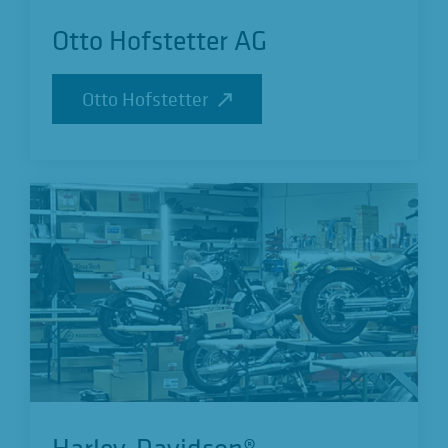
Otto Hofstetter AG
Otto Hofstetter
Otto Hofstetter
Harley-Davidson®