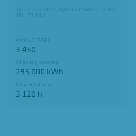
Till elpris av SEK
1,00
per kWh motsvarar det
SEK
178 948,82
.
Antal GLT TUBES
3 450
Årlig energibesparing
295 000 kWh
Årliga driftstimmar
3 120 h