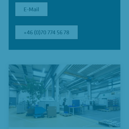
E-Mail
E-Mail
+46 (0)70 774 56 78
+46 (0)70 774 56 78