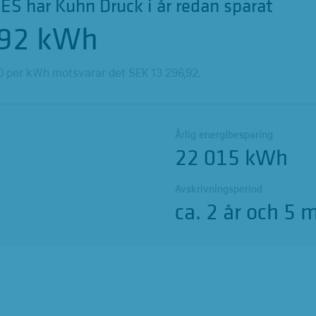
S har Kuhn Druck i år redan sparat
92
kWh
0
per kWh motsvarar det SEK
13 296,92
.
Årlig energibesparing
22 015 kWh
Avskrivningsperiod
ca. 2 år och 5