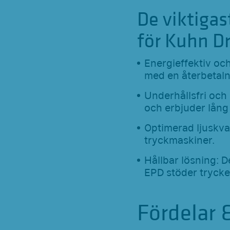
De viktiga
för Kuhn D
Energieffektiv och
med en återbetalni
Underhållsfri och
och erbjuder lång 
Optimerad ljuskval
tryckmaskiner.
Hållbar lösning: 
EPD stöder trycker
Fördelar 