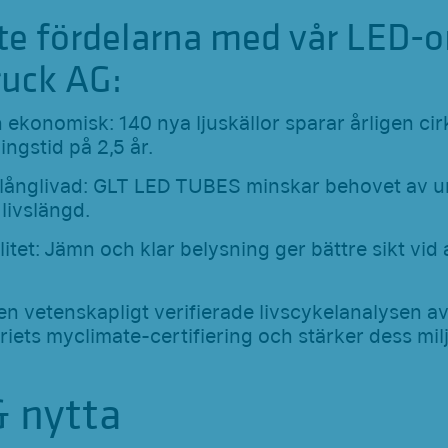
ste fördelarna med vår LED
ruck AG:
 ekonomisk: 140 nya ljuskällor sparar årligen ci
ngstid på 2,5 år.
 långlivad: GLT LED TUBES minskar behovet av u
livslängd.
itet: Jämn och klar belysning ger bättre sikt vid
Den vetenskapligt verifierade livscykelanalysen 
iets myclimate-certifiering och stärker dess milj
& nytta