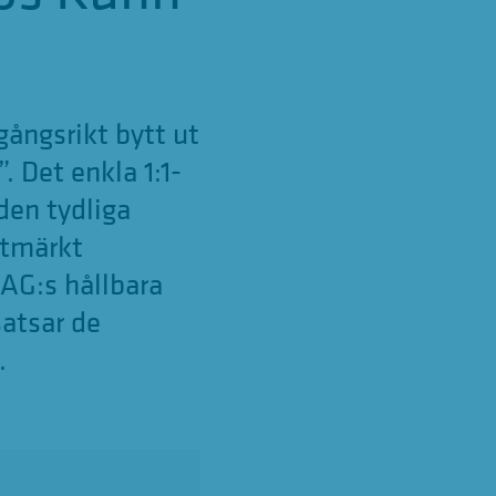
ångsrikt bytt ut
 Det enkla 1:1-
den tydliga
utmärkt
 AG:s hållbara
satsar de
.