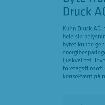
Druck A
Kuhn Druck AG, t
hela sin belysni
bytet kunde gen
energibesparing
ljuskvalitet. In
företagsfilosofi
konsekvent på mi