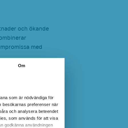
stnader och ökande
kombinerar
 kompromissa med
Om
T LED
dana som är nödvändiga för
m besökarnas preferenser när
n har 140 T5- och
 spåra och analysera beteendet
”Made in Germany”.
es, som används för att visa
t och utan
 kan godkänna användningen