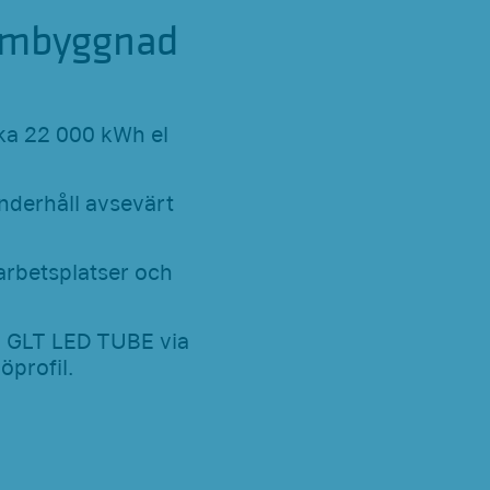
-ombyggnad
rka 22 000 kWh el
nderhåll avsevärt
 arbetsplatser och
av GLT LED TUBE via
öprofil.