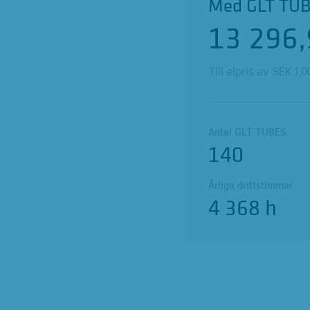
Med GLT TUBE
13 296,
Till elpris av SEK
1,0
Antal GLT TUBES
140
Årliga driftstimmar
4 368 h