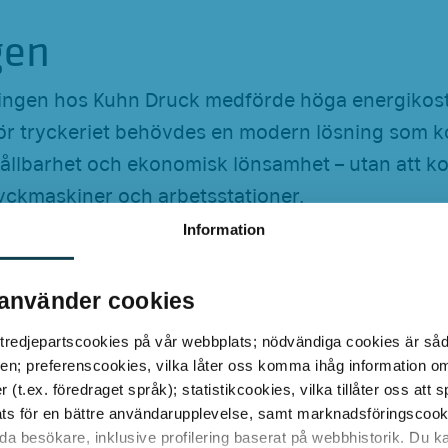
gen
ningen hos Kuhn Druck medförde höga energiko
ör tryckeriet behövdes en modern lösning som 
, hållbarhet och ekonomisk lönsamhet – utan att
tryckmaskiner och arbetsstationer.
Information
 - LED Retrofit med GL
använder cookies
 tredjepartscookies på vår webbplats; nödvändiga cookies är så
en; preferenscookies, vilka låter oss komma ihåg information o
duktionsområdena hos Kuhn Druck AG i Neuhause
(t.ex. föredraget språk); statistikcookies, vilka tillåter oss att
i ett 1:1-retrofit-förfarande mot GLT LED TUBES 
ts för en bättre användarupplevelse, samt marknadsföringscooki
rdes internt under pågående drift – snabbt, säker
lda besökare, inklusive profilering baserat på webbhistorik. Du