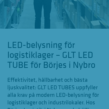
g
a
t
i
o
LED-belysning för
n
a
logistiklager – GLT LED
n
TUBE för Börjes i Nybro
z
e
Effektivitet, hållbarhet och bästa
i
ljuskvalitet: GLT LED TUBES uppfyller
g
alla krav på modern LED-belysning för
e
logistiklager och industrilokaler. Hos
n