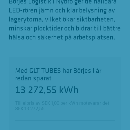
Börjes Logistik i Nybro ger de hållbara
LED-rören jämn och klar belysning av
lagerytorna, vilket ökar siktbarheten,
minskar plocktider och bidrar till bättre
hälsa och säkerhet på arbetsplatsen.
Med GLT TUBES har Börjes i år
redan sparat
13 272,55
kWh
Till elpris av SEK
1,00
per kWh motsvarar det
SEK
13 272,55
.