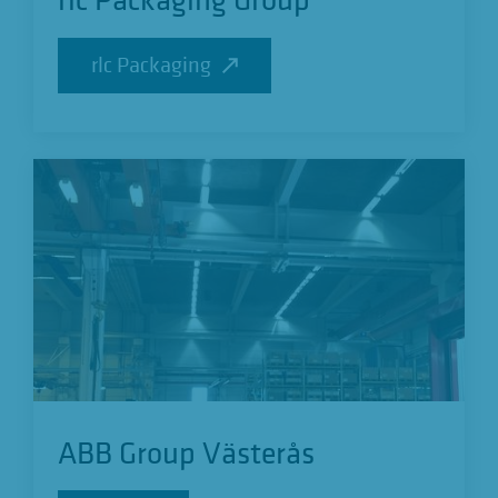
rlc Packaging
rlc Packaging
ABB Group Västerås