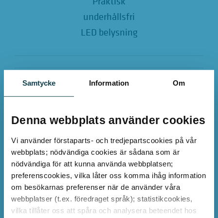
Praktisk
underhållsfri
LED belysning
Samtycke
Information
Om
Denna webbplats använder cookies
Vetenskapligt
Vi använder förstaparts- och tredjepartscookies på vår
EPD-verifierad
webbplats; nödvändiga cookies är sådana som är
och ESG konform
nödvändiga för att kunna använda webbplatsen;
preferenscookies, vilka låter oss komma ihåg information
om besökarnas preferenser när de använder våra
webbplatser (t.ex. föredraget språk); statistikcookies,
Slutsats
vilka tillåter oss att spåra och analysera beteendet hos