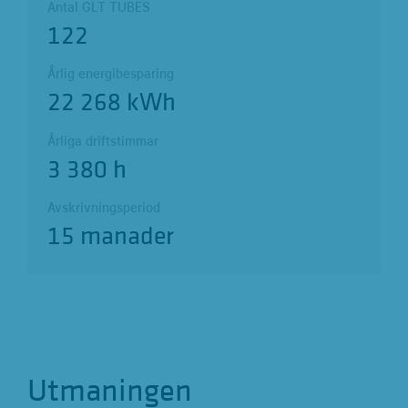
Antal GLT TUBES
122
Årlig energibesparing
22 268 kWh
Årliga driftstimmar
3 380 h
Avskrivningsperiod
15 manader
Utmaningen