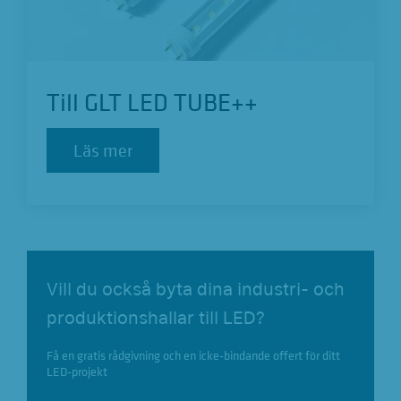
Till GLT LED TUBE++
Läs mer
Läs mer
Vill du också byta dina industri- och
produktionshallar till LED?
Få en gratis rådgivning och en icke-bindande offert för ditt
LED-projekt