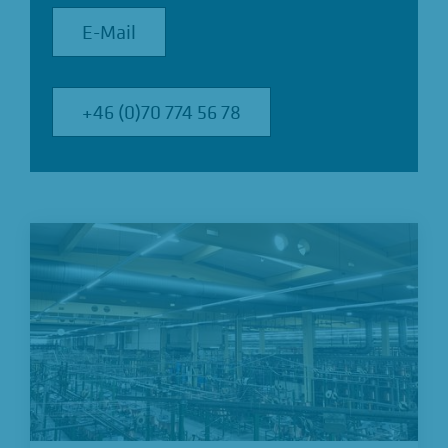
E-Mail
E-Mail
+46 (0)70 774 56 78
+46 (0)70 774 56 78