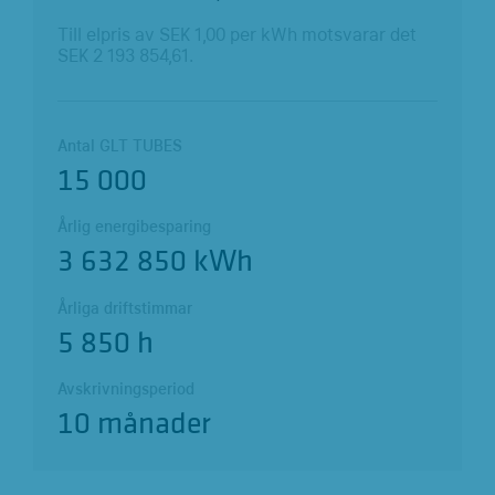
Till elpris av SEK
1,00
per kWh motsvarar det
SEK
2 193 854,73
.
Antal GLT TUBES
15 000
Årlig energibesparing
3 632 850 kWh
Årliga driftstimmar
5 850 h
Avskrivningsperiod
10 månader