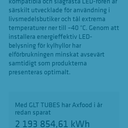
kompatibla och slagfasta LED-rören är
särskilt utvecklade för användning i
livsmedelsbutiker och tål extrema
temperaturer ner till –40 °C. Genom att
installera energieffektiv LED-
belysning för kylhyllor har
elförbrukningen minskat avsevärt
samtidigt som produkterna
presenteras optimalt.
Med GLT TUBES har Axfood i år
redan sparat
2 193 854,73
kWh