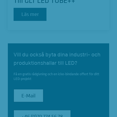
Till GLT LED TUBE++
Läs mer
Läs mer
Vill du också byta dina industri- och
produktionshallar till LED?
Få en gratis rådgivning och en icke-bindande offert för ditt
LED-projekt
E-Mail
E-Mail
+46 (0)70 774 56 78
+46 (0)70 774 56 78