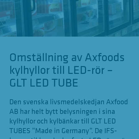
g
a
t
i
o
Omställning av Axfoods
n
a
kylhyllor till LED-rör –
n
GLT LED TUBE
z
e
Den svenska livsmedelskedjan Axfood
i
AB har helt bytt belysningen i sina
g
kylhyllor och kylbänkar till GLT LED
e
TUBES ”Made in Germany”. De IFS-
n