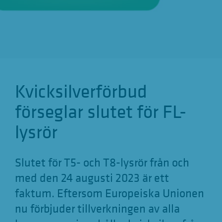
g
a
t
i
o
Kvicksilverförbud
n
a
förseglar slutet för FL-
n
lysrör
z
e
Slutet för T5- och T8-lysrör från och
i
med den 24 augusti 2023 är ett
g
faktum. Eftersom Europeiska Unionen
e
nu förbjuder tillverkningen av alla
n