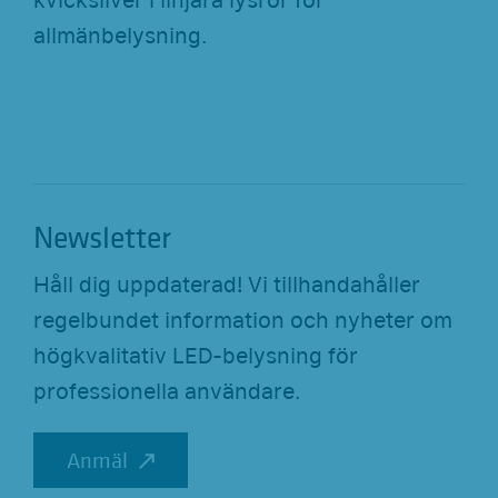
kvicksilver i linjära lysrör för
allmänbelysning.
Newsletter
Håll dig uppdaterad! Vi tillhandahåller
regelbundet information och nyheter om
högkvalitativ LED-belysning för
professionella användare.
Anmäl
Anmäl