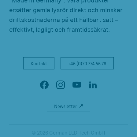
"Made in Germany". Våra produkter
ersätter gamla lysrör direkt och minskar
driftskostnaderna på ett hållbart sätt –
effektivt, lagligt och framtidssäkrat.
Kontakt
Kontakt
+46 (0)70 774 56 78
+46 (0)70 774 56 78
F
I
Y
L
a
n
o
i
Newsletter
Newsletter
c
s
u
n
e
t
T
k
b
a
u
e
© 2026 German LED Tech GmbH