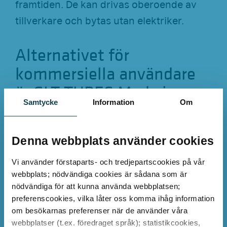
framtiden. De kan drivas oberoende av
tillverkare och bytas utan elektriker.
Alternativet för
kommersiella användare
är GLT TUBES Made in
Samtycke
Information
Om
Germany
GLT TUBEs från German LED Tech har
Denna webbplats använder cookies
utvecklats speciellt som LED-retrofit för
Vi använder förstaparts- och tredjepartscookies på vår
kommersiellt bruk. De är högkvalitativa
webbplats; nödvändiga cookies är sådana som är
och hållbara LED-lysrör för T5/G5 och
nödvändiga för att kunna använda webbplatsen;
T8/G13 uttag. De är gjorda av aluminium,
preferenscookies, vilka låter oss komma ihåg information
om besökarnas preferenser när de använder våra
är 100 % splitterfria, har en integrerad
webbplatser (t.ex. föredraget språk); statistikcookies,