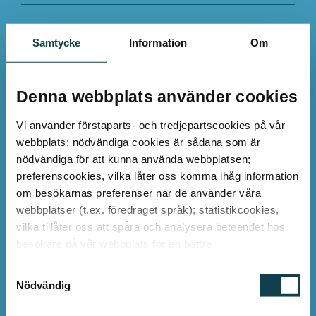
Produktkategorier:
Samtycke
Information
Om
LED lysrör
Denna webbplats använder cookies
LED strålkastare
Vi använder förstaparts- och tredjepartscookies på vår
LED renrumsbelysning
webbplats; nödvändiga cookies är sådana som är
nödvändiga för att kunna använda webbplatsen;
LED skensystem
preferenscookies, vilka låter oss komma ihåg information
om besökarnas preferenser när de använder våra
webbplatser (t.ex. föredraget språk); statistikcookies,
Branschlösningar:
vilka tillåter oss att spåra och analysera beteendet hos
besökare på vår webbplats för en bättre
Industri
användarupplevelse, samt marknadsföringscookies, som
S
Parkering
används för att visa relevanta annonser för enskilda
Nödvändig
a
besökare, inklusive profilering baserat på webbhistorik.
m
Kontor
Du kan godkänna användningen av cookies, även de