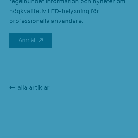
regelbundet information och nyheter om
g
högkvalitativ LED-belysning för
a
professionella användare.
t
i
Anmäl
Anmäl
o
n
a
n
z
alla artiklar
e
i
g
e
n