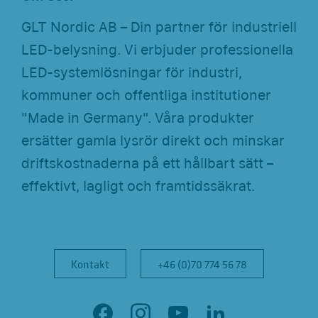
GLT Nordic AB – Din partner för industriell
LED-belysning. Vi erbjuder professionella
LED-systemlösningar för industri,
kommuner och offentliga institutioner
"Made in Germany". Våra produkter
ersätter gamla lysrör direkt och minskar
driftskostnaderna på ett hållbart sätt –
effektivt, lagligt och framtidssäkrat.
Kontakt
Kontakt
+46 (0)70 774 56 78
+46 (0)70 774 56 78