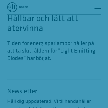
K
a
Hållbar och lätt att
t
återvinna
e
g
Tiden för energisparlampor håller på
o
att ta slut. åldern för "Light Emitting
r
Diodes" har börjat.
i
e
-
N
Newsletter
a
v
Håll dig uppdaterad! Vi tillhandahåller
i